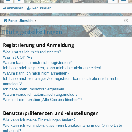
ch
or
n
eg
Anmelden
Registrieren
ne
en
m
ist
Foren-Übersicht
llz
el
rie
Häufig gestellte Fragen
ug
de
re
Registrierung und Anmeldung
rif
n
n
Wozu muss ich mich registrieren?
f
Was ist COPPA?
Warum kann ich mich nicht registrieren?
Ich habe mich registriert, kann mich aber nicht anmelden!
Warum kann ich mich nicht anmelden?
Ich habe mich vor einiger Zeit registriert, kann mich aber nicht mehr
anmelden?!
Ich habe mein Passwort vergessen!
Warum werde ich automatisch abgemeldet?
Wozu ist die Funktion „Alle Cookies löschen“?
Benutzerpräferenzen und -einstellungen
Wie kann ich meine Einstellungen ändern?
Wie kann ich verhindern, dass mein Benutzername in der Online-Liste
auftaucht?