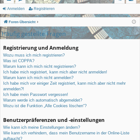
ch
or
n
eg
Anmelden
Registrieren
ne
en
m
ist
Foren-Übersicht
llz
el
rie
Häufig gestellte Fragen
ug
de
re
Registrierung und Anmeldung
rif
n
n
Wozu muss ich mich registrieren?
f
Was ist COPPA?
Warum kann ich mich nicht registrieren?
Ich habe mich registriert, kann mich aber nicht anmelden!
Warum kann ich mich nicht anmelden?
Ich habe mich vor einiger Zeit registriert, kann mich aber nicht mehr
anmelden?!
Ich habe mein Passwort vergessen!
Warum werde ich automatisch abgemeldet?
Wozu ist die Funktion „Alle Cookies löschen“?
Benutzerpräferenzen und -einstellungen
Wie kann ich meine Einstellungen ändern?
Wie kann ich verhindern, dass mein Benutzername in der Online-Liste
auftaucht?