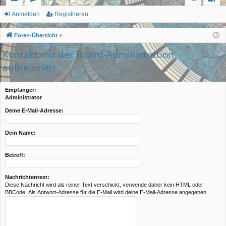
ch
or
n
eg
Anmelden
Registrieren
ne
en
m
ist
Foren-Übersicht
llz
el
rie
Kontakt mit der Board-Administration
ug
de
re
aufnehmen
rif
n
n
Empfänger:
f
Administrator
Deine E-Mail-Adresse:
Dein Name:
Betreff:
Nachrichtentext:
Diese Nachricht wird als reiner Text verschickt, verwende daher kein HTML oder
BBCode. Als Antwort-Adresse für die E-Mail wird deine E-Mail-Adresse angegeben.