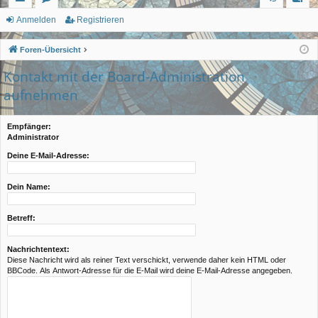
ch
or
n
eg
Anmelden
Registrieren
ne
en
m
ist
Foren-Übersicht
llz
el
rie
Kontakt mit der Board-Administration
ug
de
re
aufnehmen
rif
n
n
Empfänger:
f
Administrator
Deine E-Mail-Adresse:
Dein Name:
Betreff:
Nachrichtentext:
Diese Nachricht wird als reiner Text verschickt, verwende daher kein HTML oder
BBCode. Als Antwort-Adresse für die E-Mail wird deine E-Mail-Adresse angegeben.