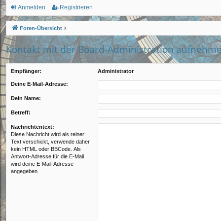
ch
Anmelden
Registrieren
ne
Foren-Übersicht
llz
Kontakt mit der Board-Administration aufnehm
ug
rif
Empfänger:
Administrator
f
Deine E-Mail-Adresse:
Dein Name:
Betreff:
Nachrichtentext:
Diese Nachricht wird als reiner
Text verschickt, verwende daher
kein HTML oder BBCode. Als
Antwort-Adresse für die E-Mail
wird deine E-Mail-Adresse
angegeben.