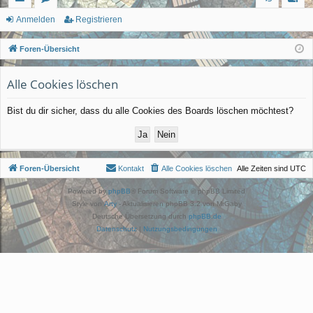
ch
or
n
eg
Anmelden
Registrieren
ne
en
m
ist
Foren-Übersicht
llz
el
rie
Alle Cookies löschen
ug
de
re
rif
n
n
Bist du dir sicher, dass du alle Cookies des Boards löschen möchtest?
f
Foren-Übersicht
Kontakt
Alle Cookies löschen
Alle Zeiten sind
UTC
Powered by
phpBB
® Forum Software © phpBB Limited
Style von
Arty
- Aktualisieren phpBB 3.2 von MrGaby
Deutsche Übersetzung durch
phpBB.de
Datenschutz
|
Nutzungsbedingungen