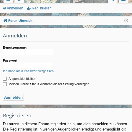
ch
or
n
eg
Anmelden
Registrieren
ne
en
m
ist
Foren-Übersicht
llz
el
rie
Anmelden
ug
de
re
rif
n
n
Benutzername:
f
Passwort:
Ich habe mein Passwort vergessen
Angemeldet bleiben
Meinen Online-Status während dieser Sitzung verbergen
Registrieren
Du musst in diesem Forum registriert sein, um dich anmelden zu können.
Die Registrierung ist in wenigen Augenblicken erledigt und ermöglicht dir,