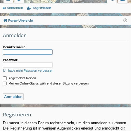
ch
or
n
eg
Anmelden
Registrieren
ne
en
m
ist
Foren-Übersicht
llz
el
rie
Anmelden
ug
de
re
rif
n
n
Benutzername:
f
Passwort:
Ich habe mein Passwort vergessen
Angemeldet bleiben
Meinen Online-Status während dieser Sitzung verbergen
Registrieren
Du musst in diesem Forum registriert sein, um dich anmelden zu können.
Die Registrierung ist in wenigen Augenblicken erledigt und ermöglicht dir,