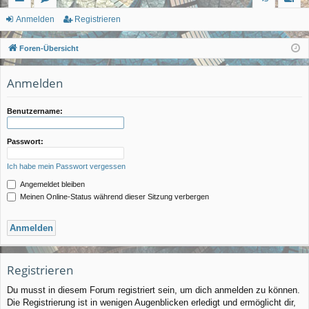
ch
or
n
eg
Anmelden
Registrieren
ne
en
m
ist
Foren-Übersicht
llz
el
rie
Anmelden
ug
de
re
rif
n
n
Benutzername:
f
Passwort:
Ich habe mein Passwort vergessen
Angemeldet bleiben
Meinen Online-Status während dieser Sitzung verbergen
Registrieren
Du musst in diesem Forum registriert sein, um dich anmelden zu können.
Die Registrierung ist in wenigen Augenblicken erledigt und ermöglicht dir,