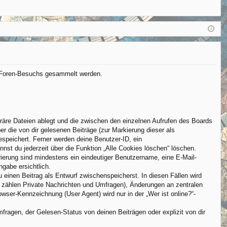
FA
n
eg
Q
m
ist
el
rie
de
re
n
n
es Foren-Besuchs gesammelt werden.
räre Dateien ablegt und die zwischen den einzelnen Aufrufen des Boards
er die von dir gelesenen Beiträge (zur Markierung dieser als
espeichert. Ferner werden deine Benutzer-ID, ein
nst du jederzeit über die Funktion „Alle Cookies löschen“ löschen.
trierung sind mindestens ein eindeutiger Benutzername, eine E-Mail-
ngabe ersichtlich.
u einen Beitrag als Entwurf zwischenspeicherst. In diesen Fällen wird
u zählen Private Nachrichten und Umfragen), Änderungen an zentralen
ser-Kennzeichnung (User Agent) wird nur in der „Wer ist online?“-
ragen, der Gelesen-Status von deinen Beiträgen oder explizit von dir