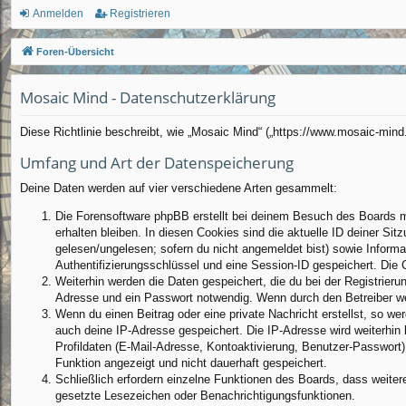
ch
Anmelden
Registrieren
ne
Foren-Übersicht
llz
Mosaic Mind - Datenschutzerklärung
ug
rif
Diese Richtlinie beschreibt, wie „Mosaic Mind“ („https://www.mosaic-min
f
Umfang und Art der Datenspeicherung
Deine Daten werden auf vier verschiedene Arten gesammelt:
Die Forensoftware phpBB erstellt bei deinem Besuch des Boards me
erhalten bleiben. In diesen Cookies sind die aktuelle ID deiner Sit
gelesen/ungelesen; sofern du nicht angemeldet bist) sowie Informa
Authentifizierungsschlüssel und eine Session-ID gespeichert. Die 
Weiterhin werden die Daten gespeichert, die du bei der Registrieru
Adresse und ein Passwort notwendig. Wenn durch den Betreiber weit
Wenn du einen Beitrag oder eine private Nachricht erstellst, so we
auch deine IP-Adresse gespeichert. Die IP-Adresse wird weiterhin
Profildaten (E-Mail-Adresse, Kontoaktivierung, Benutzer-Passwort
Funktion angezeigt und nicht dauerhaft gespeichert.
Schließlich erfordern einzelne Funktionen des Boards, dass weite
gesetzte Lesezeichen oder Benachrichtigungsfunktionen.