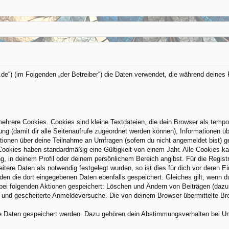
d.de“) (im Folgenden „der Betreiber“) die Daten verwendet, die während dein
hrere Cookies. Cookies sind kleine Textdateien, die dein Browser als tempo
zung (damit dir alle Seitenaufrufe zugeordnet werden können), Informationen üb
tionen über deine Teilnahme an Umfragen (sofern du nicht angemeldet bist) g
Cookies haben standardmäßig eine Gültigkeit von einem Jahr. Alle Cookies kan
ng, in deinem Profil oder deinem persönlichem Bereich angibst. Für die Regis
ere Daten als notwendig festgelegt wurden, so ist dies für dich vor deren Ei
rden die dort eingegebenen Daten ebenfalls gespeichert. Gleiches gilt, wenn d
 bei folgenden Aktionen gespeichert: Löschen und Ändern von Beiträgen (daz
) und gescheiterte Anmeldeversuche. Die von deinem Browser übermittelte Brow
re Daten gespeichert werden. Dazu gehören dein Abstimmungsverhalten bei Umf