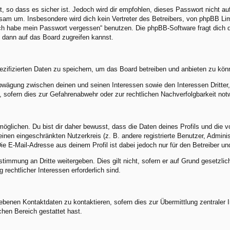
, so dass es sicher ist. Jedoch wird dir empfohlen, dieses Passwort nicht a
am um. Insbesondere wird dich kein Vertreter des Betreibers, von phpBB Limi
„Ich habe mein Passwort vergessen“ benutzen. Die phpBB-Software fragt dic
 dann auf das Board zugreifen kannst.
ezifizierten Daten zu speichern, um das Board betreiben und anbieten zu kön
abwägung zwischen deinen und seinen Interessen sowie den Interessen Dritte
sofern dies zur Gefahrenabwehr oder zur rechtlichen Nachverfolgbarkeit notw
lichen. Du bist dir daher bewusst, dass die Daten deines Profils und die von 
 einen eingeschränkten Nutzerkreis (z. B. andere registrierte Benutzer, Admin
e E-Mail-Adresse aus deinem Profil ist dabei jedoch nur für den Betreiber u
stimmung an Dritte weitergeben. Dies gilt nicht, sofern er auf Grund gesetzli
 rechtlicher Interessen erforderlich sind.
benen Kontaktdaten zu kontaktieren, sofern dies zur Übermittlung zentraler In
chen Bereich gestattet hast.