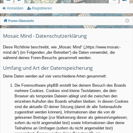
ch
or
n
eg
Anmelden
Registrieren
ne
en
m
ist
Foren-Übersicht
llz
el
rie
Mosaic Mind - Datenschutzerklärung
ug
de
re
rif
n
n
Diese Richtlinie beschreibt, wie „Mosaic Mind“ („https://www.mosaic-
mind.de“) (im Folgenden „der Betreiber“) die Daten verwendet, die
f
während deines Foren-Besuchs gesammelt werden.
Umfang und Art der Datenspeicherung
Deine Daten werden auf vier verschiedene Arten gesammelt:
Die Forensoftware phpBB erstellt bei deinem Besuch des Boards
mehrere Cookies. Cookies sind kleine Textdateien, die dein
Browser als temporäre Dateien ablegt und die zwischen den
einzelnen Aufrufen des Boards erhalten bleiben. In diesen Cookies
sind die aktuelle ID deiner Sitzung (damit dir alle Seitenaufrufe
zugeordnet werden können), Informationen über die von dir
gelesenen Beiträge (zur Markierung dieser als gelesen/ungelesen;
sofern du nicht angemeldet bist) sowie Informationen über deine
Teilnahme an Umfragen (sofern du nicht angemeldet bist)