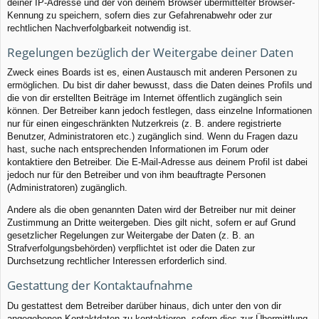
deiner IP-Adresse und der von deinem Browser übermittelter Browser-
Kennung zu speichern, sofern dies zur Gefahrenabwehr oder zur
rechtlichen Nachverfolgbarkeit notwendig ist.
Regelungen bezüglich der Weitergabe deiner Daten
Zweck eines Boards ist es, einen Austausch mit anderen Personen zu
ermöglichen. Du bist dir daher bewusst, dass die Daten deines Profils und
die von dir erstellten Beiträge im Internet öffentlich zugänglich sein
können. Der Betreiber kann jedoch festlegen, dass einzelne Informationen
nur für einen eingeschränkten Nutzerkreis (z. B. andere registrierte
Benutzer, Administratoren etc.) zugänglich sind. Wenn du Fragen dazu
hast, suche nach entsprechenden Informationen im Forum oder
kontaktiere den Betreiber. Die E-Mail-Adresse aus deinem Profil ist dabei
jedoch nur für den Betreiber und von ihm beauftragte Personen
(Administratoren) zugänglich.
Andere als die oben genannten Daten wird der Betreiber nur mit deiner
Zustimmung an Dritte weitergeben. Dies gilt nicht, sofern er auf Grund
gesetzlicher Regelungen zur Weitergabe der Daten (z. B. an
Strafverfolgungsbehörden) verpflichtet ist oder die Daten zur
Durchsetzung rechtlicher Interessen erforderlich sind.
Gestattung der Kontaktaufnahme
Du gestattest dem Betreiber darüber hinaus, dich unter den von dir
angegebenen Kontaktdaten zu kontaktieren, sofern dies zur Übermittlung