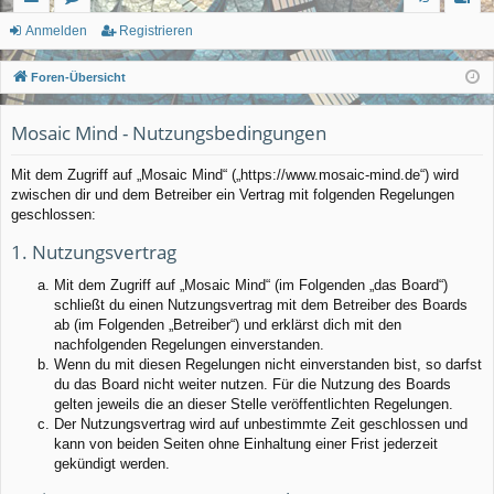
ch
or
n
eg
Anmelden
Registrieren
ne
en
m
ist
Foren-Übersicht
llz
el
rie
Mosaic Mind - Nutzungsbedingungen
ug
de
re
rif
n
n
Mit dem Zugriff auf „Mosaic Mind“ („https://www.mosaic-mind.de“) wird
zwischen dir und dem Betreiber ein Vertrag mit folgenden Regelungen
f
geschlossen:
1. Nutzungsvertrag
Mit dem Zugriff auf „Mosaic Mind“ (im Folgenden „das Board“)
schließt du einen Nutzungsvertrag mit dem Betreiber des Boards
ab (im Folgenden „Betreiber“) und erklärst dich mit den
nachfolgenden Regelungen einverstanden.
Wenn du mit diesen Regelungen nicht einverstanden bist, so darfst
du das Board nicht weiter nutzen. Für die Nutzung des Boards
gelten jeweils die an dieser Stelle veröffentlichten Regelungen.
Der Nutzungsvertrag wird auf unbestimmte Zeit geschlossen und
kann von beiden Seiten ohne Einhaltung einer Frist jederzeit
gekündigt werden.