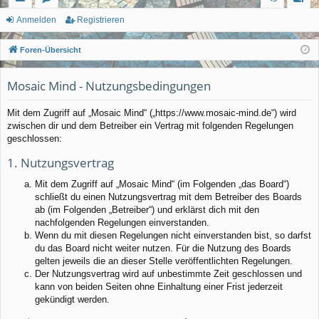
ch
or
n
eg
Anmelden
Registrieren
ne
en
m
ist
Foren-Übersicht
llz
el
rie
Mosaic Mind - Nutzungsbedingungen
ug
de
re
rif
n
n
Mit dem Zugriff auf „Mosaic Mind“ („https://www.mosaic-mind.de“) wird
zwischen dir und dem Betreiber ein Vertrag mit folgenden Regelungen
f
geschlossen:
1. Nutzungsvertrag
Mit dem Zugriff auf „Mosaic Mind“ (im Folgenden „das Board“)
schließt du einen Nutzungsvertrag mit dem Betreiber des Boards
ab (im Folgenden „Betreiber“) und erklärst dich mit den
nachfolgenden Regelungen einverstanden.
Wenn du mit diesen Regelungen nicht einverstanden bist, so darfst
du das Board nicht weiter nutzen. Für die Nutzung des Boards
gelten jeweils die an dieser Stelle veröffentlichten Regelungen.
Der Nutzungsvertrag wird auf unbestimmte Zeit geschlossen und
kann von beiden Seiten ohne Einhaltung einer Frist jederzeit
gekündigt werden.